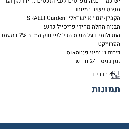
יש כמה וכמה מפרטים לגבי הנכסים מדירות גן ועד דירו
מפרט עשיר במיוחד
הקבלן/יזם י.א ישראלי "ISRAELI Garden"
הבניה החלה מחירי פריסייל כרגע
התשלומים על הנכ
הפרוייקט
דירות גן ומיני פנטהאוס
זמן כניסה 24 חודש
- 4 חדרים
תמונות