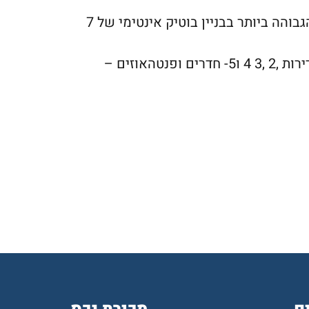
הפרויקט מציע לדייריו חווית מגורים אורבנית ברמה הגבוהה ביותר בבניין בוטיק אינטימי של 7
הפרויקט שמבוצע במסגרת התחדשות עירונית כולל דירות ,2 ,3 4 ו5- חדרים ופנטהאוזים –