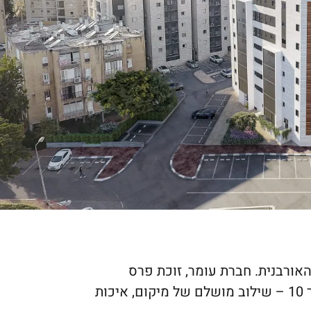
ורבנית. חברת עומר, זוכת פרס
המצויינות בבניה, מקימה בימים אלה את פרויקט יאיר 10 – שילוב מושלם של מיקום, איכות