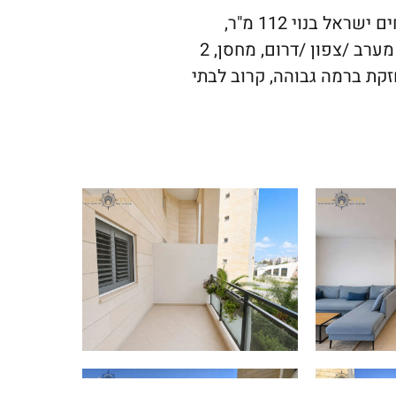
למכירה דירת 3.5 חדרים,ברובע י"ב, פרוייקט של האחים ישראל בנוי 112 מ"ר,
ממ"ד, 2 שרותים, מרפסת שמש 10 מ"ר 3כיווני אוויר מערב /צפון /דרום, מחסן, 2
חזקת ברמה גבוהה, קרוב לבתי