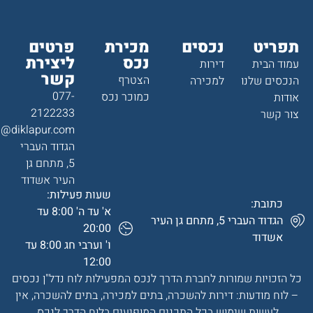
תפריט
נכסים
מכירת
פרטים
נכס
ליצירת
עמוד הבית
דירות
קשר
הצטרף
הנכסים שלנו
למכירה
077-
כמוכר נכס
אודות
2122233
צור קשר
a@diklapur.com
הגדוד העברי
5, מתחם גן
העיר אשדוד
שעות פעילות:
כתובת:
א' עד ה' 8:00 עד
הגדוד העברי 5, מתחם גן העיר
20:00
אשדוד
ו' וערבי חג 8:00 עד
12:00
כל הזכויות שמורות לחברת הדרך לנכס המפעילות לוח נדל"ן נכסים
– לוח מודעות: דירות להשכרה, בתים למכירה, בתים להשכרה, אין
לעשות שימוש בכל התכנים המופיעים בלוח הדרך לנכס.