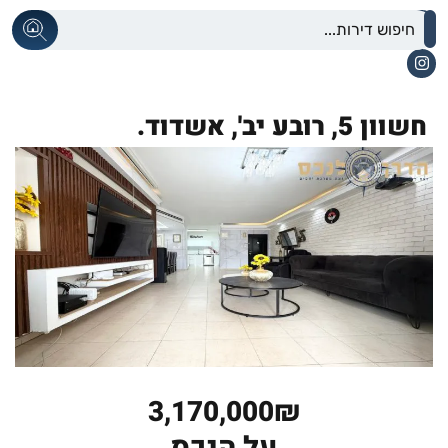
חשוון 5,
רובע יב',
אשדוד.
3,170,000₪
על הנכס