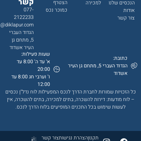
קשר
הצטרף
הנכסים שלנו
למכירה
077-
כמוכר נכס
אודות
2122233
צור קשר
a@diklapur.com
הגדוד העברי
5, מתחם גן
העיר אשדוד
שעות פעילות:
כתובת:
א' עד ה' 8:00 עד
הגדוד העברי 5, מתחם גן העיר
20:00
אשדוד
ו' וערבי חג 8:00 עד
12:00
כל הזכויות שמורות לחברת הדרך לנכס המפעילות לוח נדל"ן נכסים
– לוח מודעות: דירות להשכרה, בתים למכירה, בתים להשכרה, אין
לעשות שימוש בכל התכנים המופיעים בלוח הדרך לנכס.
תקנון
הצהרת נגישות
צור קשר