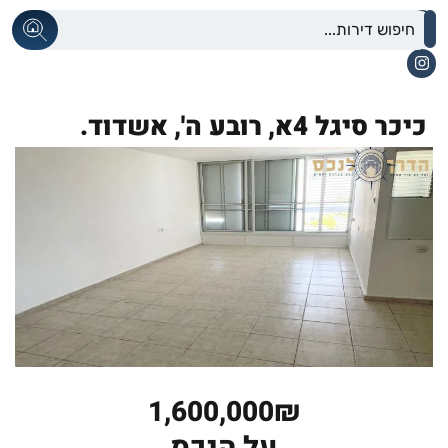
כיכר סיגל 4א,
רובע ה',
אשדוד.
1,600,000₪
על הנכס