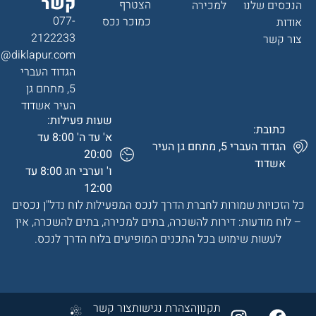
קשר
הצטרף
הנכסים שלנו
למכירה
077-
כמוכר נכס
אודות
2122233
צור קשר
a@diklapur.com
הגדוד העברי
5, מתחם גן
העיר אשדוד
שעות פעילות:
כתובת:
א' עד ה' 8:00 עד
הגדוד העברי 5, מתחם גן העיר
20:00
אשדוד
ו' וערבי חג 8:00 עד
12:00
כל הזכויות שמורות לחברת הדרך לנכס המפעילות לוח נדל"ן נכסים
– לוח מודעות: דירות להשכרה, בתים למכירה, בתים להשכרה, אין
לעשות שימוש בכל התכנים המופיעים בלוח הדרך לנכס.
תקנון
הצהרת נגישות
צור קשר