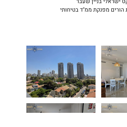
רוייקט ישראלי בניין שעבר
"א 38 שטח בנוי 130 מ"ר יחידת הורים מפנקת ממ"ד בטיחותי