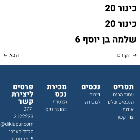
כינור 20
כינור 20
שלמה בן יוסף 6
→
הקודם
הבא
←
תפריט
נכסים
מכירת
פרטים
נכס
ליצירת
עמוד הבית
דירות
קשר
הצטרף
הנכסים שלנו
למכירה
077-
כמוכר נכס
אודות
2122233
צור קשר
a@diklapur.com
הגדוד העברי
5, מתחם גן