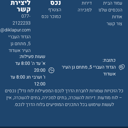
נכס
ליצירת
עמוד הבית
דירות
קשר
הצטרף
הנכסים שלנו
למכירה
077-
כמוכר נכס
אודות
2122233
צור קשר
a@diklapur.com
הגדוד העברי
5, מתחם גן
העיר אשדוד
שעות פעילות:
כתובת:
א' עד ה' 8:00 עד
הגדוד העברי 5, מתחם גן העיר
20:00
אשדוד
ו' וערבי חג 8:00 עד
12:00
כל הזכויות שמורות לחברת הדרך לנכס המפעילות לוח נדל"ן נכסים
– לוח מודעות: דירות להשכרה, בתים למכירה, בתים להשכרה, אין
לעשות שימוש בכל התכנים המופיעים בלוח הדרך לנכס.