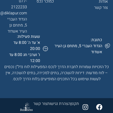
077-
כמוכר נכס
אודות
2122233
צור קשר
a@diklapur.com
הגדוד העברי
5, מתחם גן
העיר אשדוד
שעות פעילות:
כתובת:
א' עד ה' 8:00 עד
הגדוד העברי 5, מתחם גן העיר
20:00
אשדוד
ו' וערבי חג 8:00 עד
12:00
כל הזכויות שמורות לחברת הדרך לנכס המפעילות לוח נדל"ן נכסים
– לוח מודעות: דירות להשכרה, בתים למכירה, בתים להשכרה, אין
לעשות שימוש בכל התכנים המופיעים בלוח הדרך לנכס.
תקנון
הצהרת נגישות
צור קשר