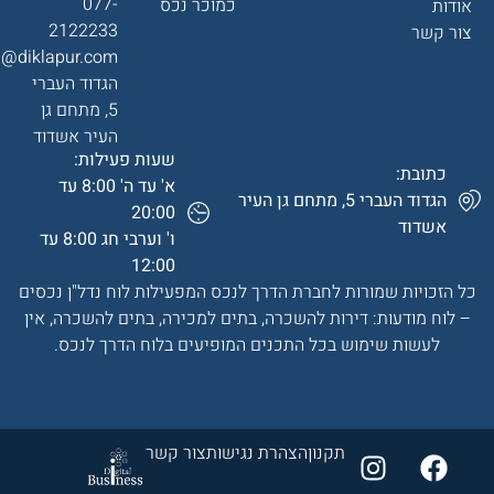
077-
כמוכר נכס
אודות
2122233
צור קשר
a@diklapur.com
הגדוד העברי
5, מתחם גן
העיר אשדוד
שעות פעילות:
כתובת:
א' עד ה' 8:00 עד
הגדוד העברי 5, מתחם גן העיר
20:00
אשדוד
ו' וערבי חג 8:00 עד
12:00
כל הזכויות שמורות לחברת הדרך לנכס המפעילות לוח נדל"ן נכסים
– לוח מודעות: דירות להשכרה, בתים למכירה, בתים להשכרה, אין
לעשות שימוש בכל התכנים המופיעים בלוח הדרך לנכס.
תקנון
הצהרת נגישות
צור קשר