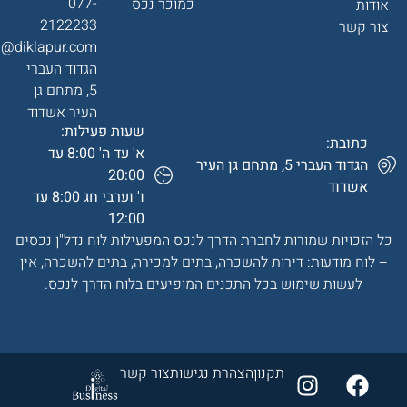
077-
כמוכר נכס
אודות
2122233
צור קשר
a@diklapur.com
הגדוד העברי
5, מתחם גן
העיר אשדוד
שעות פעילות:
כתובת:
א' עד ה' 8:00 עד
הגדוד העברי 5, מתחם גן העיר
20:00
אשדוד
ו' וערבי חג 8:00 עד
12:00
כל הזכויות שמורות לחברת הדרך לנכס המפעילות לוח נדל"ן נכסים
– לוח מודעות: דירות להשכרה, בתים למכירה, בתים להשכרה, אין
לעשות שימוש בכל התכנים המופיעים בלוח הדרך לנכס.
תקנון
הצהרת נגישות
צור קשר