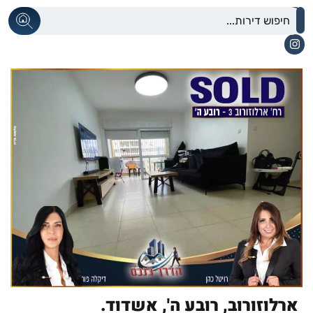
ארלוזורוב,
רובע ה',
אשדוד.