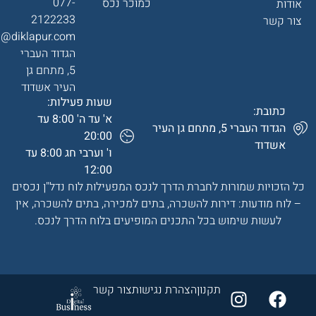
077-
כמוכר נכס
אודות
2122233
צור קשר
a@diklapur.com
הגדוד העברי
5, מתחם גן
העיר אשדוד
שעות פעילות:
כתובת:
א' עד ה' 8:00 עד
הגדוד העברי 5, מתחם גן העיר
20:00
אשדוד
ו' וערבי חג 8:00 עד
12:00
כל הזכויות שמורות לחברת הדרך לנכס המפעילות לוח נדל"ן נכסים
– לוח מודעות: דירות להשכרה, בתים למכירה, בתים להשכרה, אין
לעשות שימוש בכל התכנים המופיעים בלוח הדרך לנכס.
תקנון
הצהרת נגישות
צור קשר