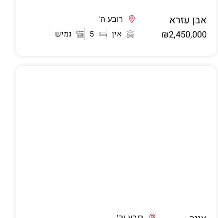
אבן עזרא
אשדוד
רובע ה'
₪2,450,000
אין
5
גמיש
רובע יב'