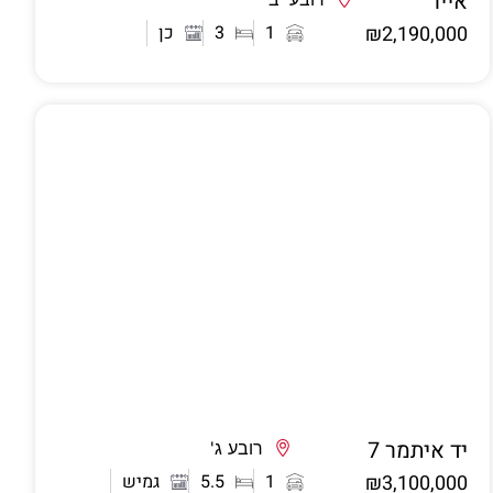
אייר
אשדוד
₪2,190,000
1
3
כן
יד איתמר 7
אשדוד
רובע ג'
₪3,100,000
1
5.5
גמיש