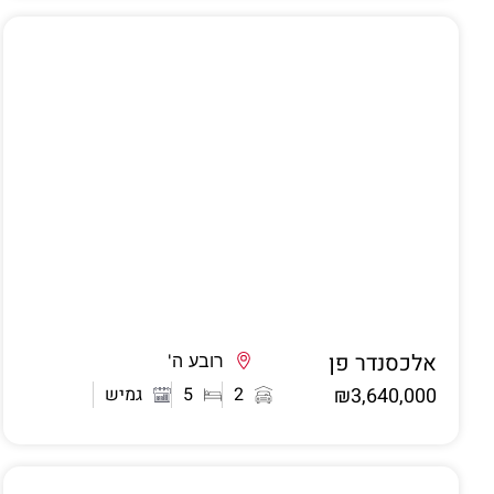
אלכסנדר פן
אשדוד
רובע ה'
₪3,640,000
2
5
גמיש