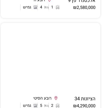
אלכסנדר פן 9
אשדוד
₪2,580,000
1
4
גמיש
הציונות 34
אשדוד
רובע הסיטי
₪4,290,000
2
5
גמיש