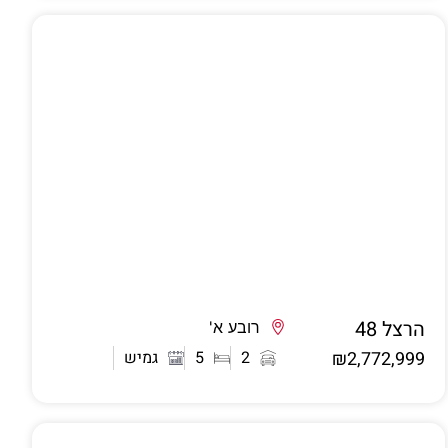
הרצל 48
אשדוד
רובע א'
₪2,772,999
2
5
גמיש