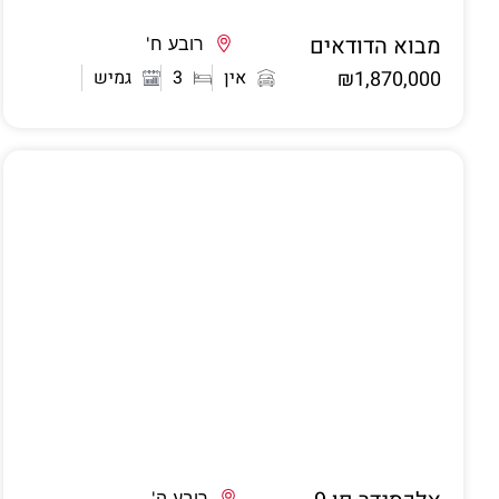
מבוא הדודאים
אשדוד
רובע ח'
₪1,870,000
אין
3
גמיש
רובע ה'