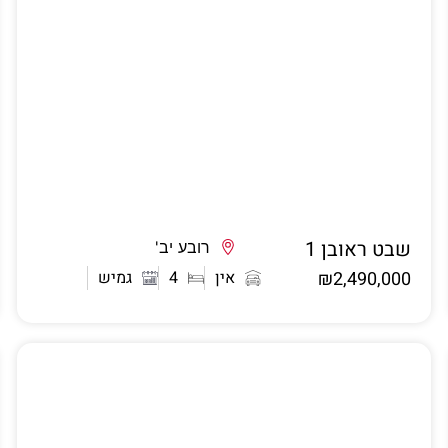
שבט ראובן 1
אשדוד
רובע יב'
₪2,490,000
אין
4
גמיש