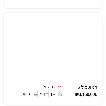
האשכול 6
אשדוד
רובע א'
₪3,150,000
אין
5
גמיש