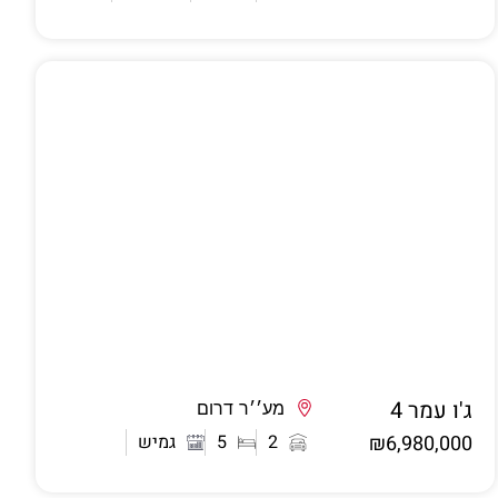
ג'ו עמר 4
אשדוד
מע׳׳ר דרום
₪6,980,000
2
5
גמיש