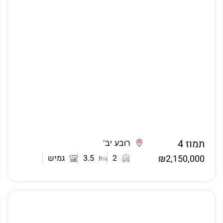
תמוז 4
אשדוד
רובע יב'
₪2,150,000
2
3.5
גמיש