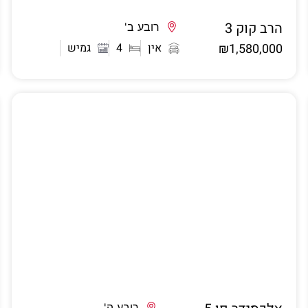
הרב קוק 3
אשדוד
רובע ב'
₪1,580,000
אין
4
גמיש
רובע ה'