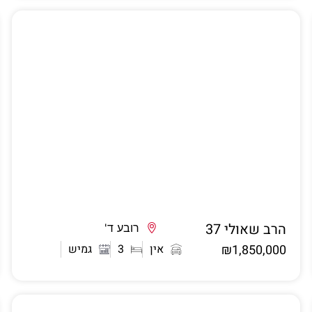
הרב שאולי 37
אשדוד
רובע ד'
₪1,850,000
אין
3
גמיש