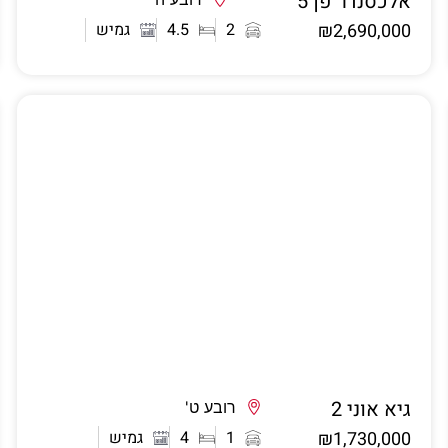
אלכסנדר פן 5
אשדוד
₪2,690,000
2
4.5
גמיש
גיא אוני 2
אשדוד
רובע ט'
₪1,730,000
1
4
גמיש